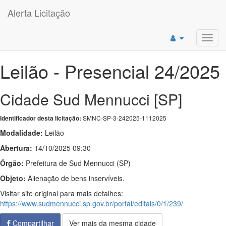
Alerta Licitação
Toggl
navig
Leilão - Presencial 24/2025
Cidade Sud Mennucci [SP]
SMNC-SP-3-242025-1112025
Identificador desta licitação:
Modalidade:
Leilão
Abertura:
14/10/2025 09:30
Órgão:
Prefeitura de Sud Mennucci (SP)
Objeto:
Alienação de bens inservíveis.
Visitar site original para mais detalhes:
https://www.sudmennucci.sp.gov.br/portal/editais/0/1/239/
Compartilhar
Ver mais da mesma cidade