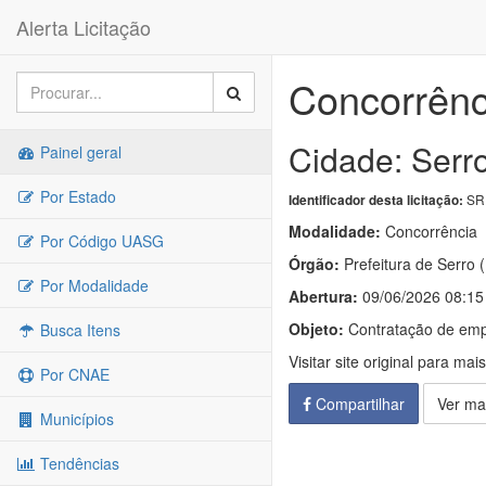
Alerta Licitação
Concorrênc
Cidade: Serr
Painel geral
Por Estado
SR
Identificador desta licitação:
Modalidade:
Concorrência
Por Código UASG
Órgão:
Prefeitura de Serro 
Por Modalidade
Abertura:
09/06/2026 08:15
Objeto:
Contratação de emp
Busca Itens
Visitar site original para mai
Por CNAE
Compartilhar
Ver ma
Municípios
Tendências