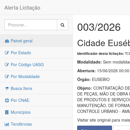
Alerta Licitação
003/2026
Cidade Euséb
Painel geral
Por Estado
TC
Identificador desta licitação:
Modalidade:
Sem modalidad
Por Código UASG
Abertura:
15/06/2026 00:00
Por Modalidade
Órgão:
EUSEBIO
Objeto:
CONTRATAÇÃO DE 
Busca Itens
DE PEÇAS, MÃO DE OBRA
DE PRODUTOS E SERVIÇOS
Por CNAE
MANUTENÇÃO, DE FORMA A
CONTROLE URBANO - AMMA
Municípios
Visitar site original para mai
Tendências