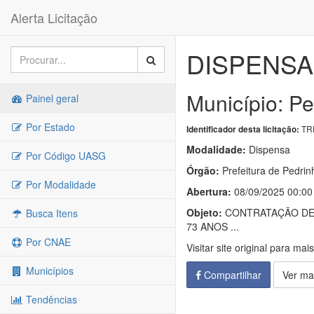
Alerta Licitação
DISPENSA 
Município: Pe
Painel geral
Por Estado
TRP
Identificador desta licitação:
Modalidade:
Dispensa
Por Código UASG
Órgão:
Prefeitura de Pedrin
Por Modalidade
Abertura:
08/09/2025 00:00
Objeto:
CONTRATAÇÃO DE 
Busca Itens
73 ANOS ...
Por CNAE
Visitar site original para mai
Municípios
Compartilhar
Ver ma
Tendências