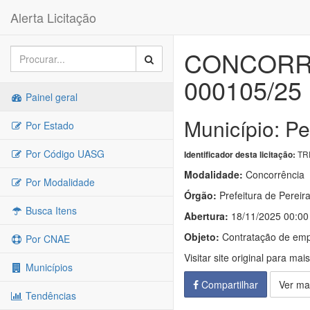
Alerta Licitação
CONCORRÊ
000105/25
Painel geral
Município: Pe
Por Estado
Por Código UASG
TRP
Identificador desta licitação:
Modalidade:
Concorrência
Por Modalidade
Órgão:
Prefeitura de Pereir
Busca Itens
Abertura:
18/11/2025 00:00
Objeto:
Contratação de empr
Por CNAE
Visitar site original para mai
Municípios
Compartilhar
Ver ma
Tendências