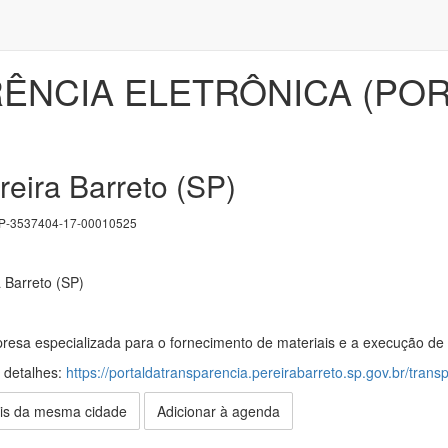
NCIA ELETRÔNICA (POR
reira Barreto (SP)
-3537404-17-00010525
a Barreto (SP)
esa especializada para o fornecimento de materiais e a execução de s
s detalhes:
https://portaldatransparencia.pereirabarreto.sp.gov.br/tran
is da mesma cidade
Adicionar à agenda