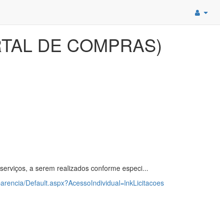
TAL DE COMPRAS)
erviços, a serem realizados conforme especi...
sparencia/Default.aspx?AcessoIndividual=lnkLicitacoes