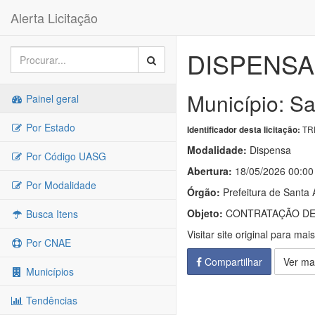
Alerta Licitação
DISPENSA 
Município: Sa
Painel geral
Por Estado
TRP
Identificador desta licitação:
Modalidade:
Dispensa
Por Código UASG
Abertura:
18/05/2026 00:00
Por Modalidade
Órgão:
Prefeitura de Santa 
Objeto:
CONTRATAÇÃO DE
Busca Itens
Visitar site original para mai
Por CNAE
Compartilhar
Ver ma
Municípios
Tendências