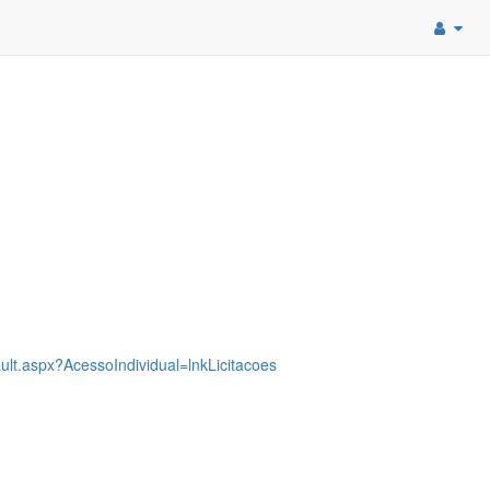
fault.aspx?AcessoIndividual=lnkLicitacoes