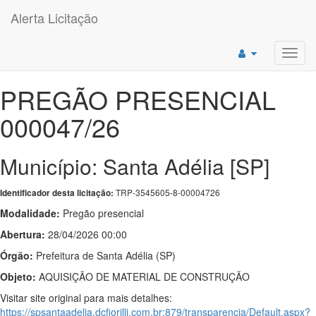
Alerta Licitação
Toggl
navig
PREGÃO PRESENCIAL
000047/26
Município: Santa Adélia [SP]
TRP-3545605-8-00004726
Identificador desta licitação:
Modalidade:
Pregão presencial
Abertura:
28/04/2026 00:00
Órgão:
Prefeitura de Santa Adélia (SP)
Objeto:
AQUISIÇÃO DE MATERIAL DE CONSTRUÇÃO
Visitar site original para mais detalhes:
https://spsantaadelia.dcfiorilli.com.br:879/transparencia/Default.aspx?