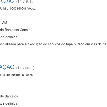
TAÇÃO
(14 visual.)
U-b8d1b6031605d8fa0bca
 - AM
 de Benjamin Constant
de definida
cializada para a execução de serviços de tapa buraco em vias de pav
TAÇÃO
(14 visual.)
U-c8490b0f4042b9fa4cb9
 de Barcelos
de definida