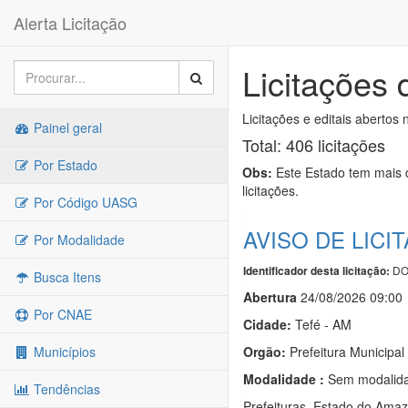
Alerta Licitação
Licitações
Licitações e editais abertos 
Painel geral
Total: 406 licitações
Por Estado
Obs:
Este Estado tem mais d
licitações.
Por Código UASG
AVISO DE LICI
Por Modalidade
DO
Identificador desta licitação:
Busca Itens
Abert
u
ra
24/08/2026 09:00
Por CNAE
Cidade:
Tefé - AM
Municípios
Orgão:
Prefeitura Municipal
Modalidade :
Sem modalida
Tendências
Prefeituras. Estado do Am