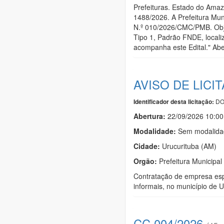
Prefeituras. Estado do Am
1488/2026. A Prefeitura Mu
N.º 010/2026/CMC/PMB. Obje
Tipo 1, Padrão FNDE, locali
acompanha este Edital." Abe
AVISO DE LICI
DO
Identificador desta licitação:
Abertura:
22/09/2026 10:00
Modalidade:
Sem modalidad
Cidade:
Urucurituba (AM)
Orgão:
Prefeitura Municipal
Contratação de empresa espe
informais, no município de 
CC 004/2026