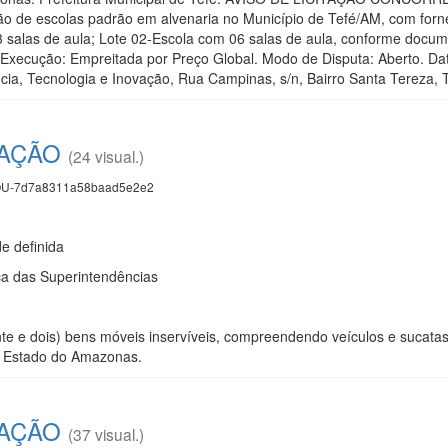
ão de escolas padrão em alvenaria no Município de Tefé/AM, com forn
3 salas de aula; Lote 02-Escola com 06 salas de aula, conforme docume
Execução: Empreitada por Preço Global. Modo de Disputa: Aberto. Data
ncia, Tecnologia e Inovação, Rua Campinas, s/n, Bairro Santa Tereza, 
TAÇÃO
(24 visual.)
U-7d7a8311a58baad5e2e2
 definida
a das Superintendências
nte e dois) bens móveis inservíveis, compreendendo veículos e sucata
no Estado do Amazonas.
TAÇÃO
(37 visual.)