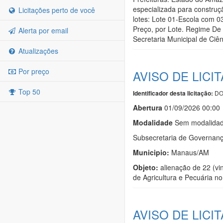
especializada para construç
Licitações perto de você
lotes: Lote 01-Escola com 0
Preço, por Lote. Regime De 
Alerta por email
Secretaria Municipal de Ciê
Atualizações
Por preço
AVISO DE LICI
Top 50
DO
Identificador desta licitação:
Abert
u
ra
01/09/2026 00:00
Modalidade
Sem modalidade
Subsecretaria de Governanç
Municipio:
Manaus/AM
Objeto:
alienação de 22 (vi
de Agricultura e Pecuária 
AVISO DE LICI