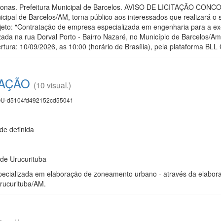
azonas. Prefeitura Municipal de Barcelos. AVISO DE LICITAÇÃO CON
nicipal de Barcelos/AM, torna público aos interessados que realizar
to: "Contratação de empresa especializada em engenharia para a ex
zada na rua Dorval Porto - Bairro Nazaré, no Município de Barcelos/Am
rtura: 10/09/2026, as 10:00 (horário de Brasília), pela plataforma 
TAÇÃO
(10 visual.)
U-d5104fd492152cd55041
e definida
 de Urucurituba
cializada em elaboração de zoneamento urbano - através da elaboraçã
Urucurituba/AM.