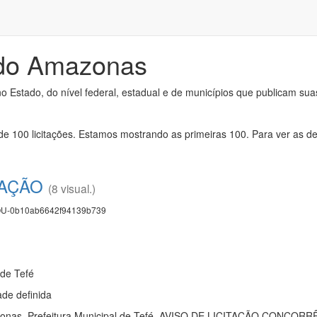
 do Amazonas
no Estado, do nível federal, estadual e de municípios que publicam suas
e 100 licitações. Estamos mostrando as primeiras 100. Para ver as dem
TAÇÃO
(8 visual.)
U-0b10ab6642f94139b739
 de Tefé
de definida
azonas. Prefeitura Municipal de Tefé. AVISO DE LICITAÇÃO CONCO