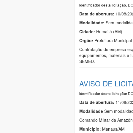
DO
Identificador desta licitação:
Data de abert
u
ra:
10/08/20
Modalidade:
Sem modalidad
Cidade:
Humaitá (AM)
Orgão:
Prefeitura Municipal
Contratação de empresa esp
equipamentos, materiais e t
SEMED.
AVISO DE LICI
DO
Identificador desta licitação:
Data de abert
u
ra:
11/08/20
Modalidade
Sem modalidade
Comando Militar da Amazôn
Municipio:
Manaus/AM