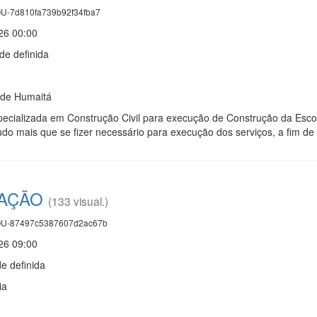
U-7d810fa739b92f34fba7
26 00:00
e definida
 de Humaitá
ecializada em Construção Civil para execução de Construção da Esco
udo mais que se fizer necessário para execução dos serviços, a fim d
TAÇÃO
(133 visual.)
U-87497c5387607d2ac67b
26 09:00
 definida
ia