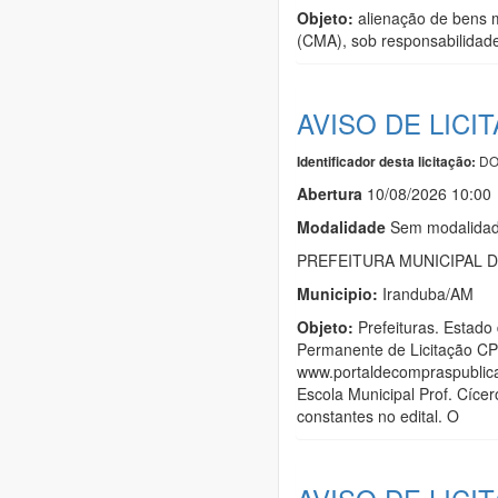
Objeto:
alienação de bens m
(CMA), sob responsabilidad
AVISO DE LICI
DO
Identificador desta licitação:
Abert
u
ra
10/08/2026 10:00
Modalidade
Sem modalidade
PREFEITURA MUNICIPAL 
Municipio:
Iranduba/AM
Objeto:
Prefeituras. Est
Permanente de Licitação CPL
www.portaldecompraspublica
Escola Municipal Prof. Cíce
constantes no edital. O