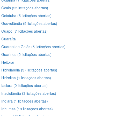
Goiás (25 licitações abertas)
Goiatuba (5 licitações abertas)
Gouvelândia (5 licitações abertas)
Guapó (7 licitações abertas)
Guaraíta
Guarani de Goiás (5 licitações abertas)
Guarinos (2 licitações abertas)
Heitoraí
Hidrolândia (37 licitações abertas)
Hidrolina (1 licitações abertas)
Iaciara (2 licitações abertas)
Inaciolândia (3 licitações abertas)
Indiara (1 licitações abertas)
Inhumas (19 licitações abertas)