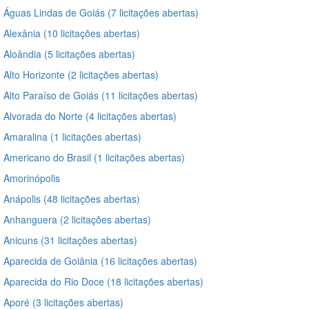
Águas Lindas de Goiás (7 licitações abertas)
Alexânia (10 licitações abertas)
Aloândia (5 licitações abertas)
Alto Horizonte (2 licitações abertas)
Alto Paraíso de Goiás (11 licitações abertas)
Alvorada do Norte (4 licitações abertas)
Amaralina (1 licitações abertas)
Americano do Brasil (1 licitações abertas)
Amorinópolis
Anápolis (48 licitações abertas)
Anhanguera (2 licitações abertas)
Anicuns (31 licitações abertas)
Aparecida de Goiânia (16 licitações abertas)
Aparecida do Rio Doce (18 licitações abertas)
Aporé (3 licitações abertas)