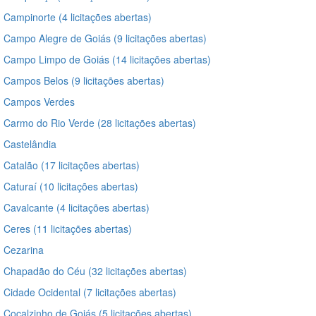
Campinorte (4 licitações abertas)
Campo Alegre de Goiás (9 licitações abertas)
Campo Limpo de Goiás (14 licitações abertas)
Campos Belos (9 licitações abertas)
Campos Verdes
Carmo do Rio Verde (28 licitações abertas)
Castelândia
Catalão (17 licitações abertas)
Caturaí (10 licitações abertas)
Cavalcante (4 licitações abertas)
Ceres (11 licitações abertas)
Cezarina
Chapadão do Céu (32 licitações abertas)
Cidade Ocidental (7 licitações abertas)
Cocalzinho de Goiás (5 licitações abertas)