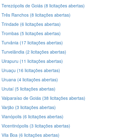
Terezópolis de Goiás (8 licitações abertas)
Três Ranchos (8 licitações abertas)
Trindade (6 licitações abertas)
Trombas (5 licitações abertas)
Turvânia (17 licitações abertas)
Turvelândia (2 licitações abertas)
Uirapuru (11 licitações abertas)
Uruaçu (16 licitações abertas)
Uruana (4 licitações abertas)
Urutaí (5 licitações abertas)
Valparaíso de Goiás (38 licitações abertas)
Varjão (3 licitações abertas)
Vianópolis (6 licitações abertas)
Vicentinópolis (3 licitações abertas)
Vila Boa (6 licitações abertas)