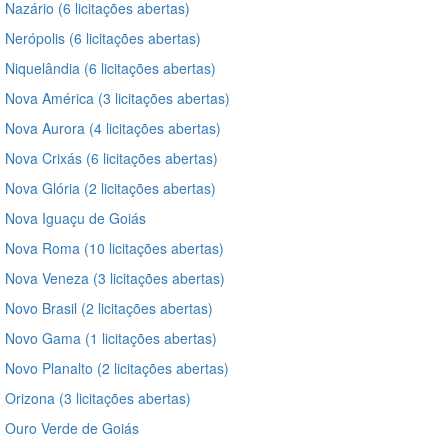
Nazário (6 licitações abertas)
Nerópolis (6 licitações abertas)
Niquelândia (6 licitações abertas)
Nova América (3 licitações abertas)
Nova Aurora (4 licitações abertas)
Nova Crixás (6 licitações abertas)
Nova Glória (2 licitações abertas)
Nova Iguaçu de Goiás
Nova Roma (10 licitações abertas)
Nova Veneza (3 licitações abertas)
Novo Brasil (2 licitações abertas)
Novo Gama (1 licitações abertas)
Novo Planalto (2 licitações abertas)
Orizona (3 licitações abertas)
Ouro Verde de Goiás